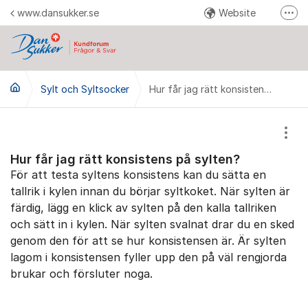
Hoppa till innehåll
www.dansukker.se
Website
Fler
Reklamera här
Facebook
Sylt och Syltsocker
YouTube
Hur får jag rätt konsistens på sylten?
Pinterest
Instagram
Visa
Hur får jag rätt konsistens på sylten?
För att testa syltens konsistens kan du sätta en
tallrik i kylen innan du börjar syltkoket. När sylten är
färdig, lägg en klick av sylten på den kalla tallriken
och sätt in i kylen. När sylten svalnat drar du en sked
genom den för att se hur konsistensen är. Är sylten
lagom i konsistensen fyller upp den på väl rengjorda
brukar och försluter noga.