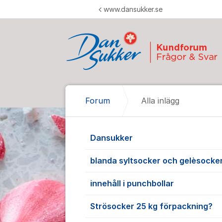
Hoppa till innehåll
www.dansukker.se
Forum
Alla inlägg
Alla inlägg
Dansukker
blanda syltsocker och gelèsocke
innehåll i punchbollar
Strösocker 25 kg förpackning?