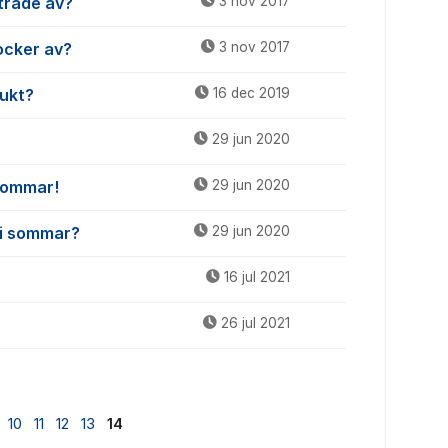
rtrade av?
3 nov 2017
ocker av?
3 nov 2017
dukt?
16 dec 2019
29 jun 2020
 sommar!
29 jun 2020
s i sommar?
29 jun 2020
16 jul 2021
26 jul 2021
10
11
12
13
14