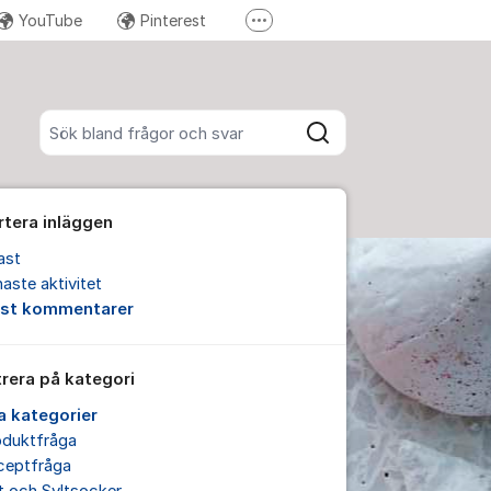
YouTube
Pinterest
Fler supportlänkar
Instagram
Sök bland alla inlägg
Sök
rtera inläggen
ast
aste aktivitet
est kommentarer
trera på kategori
la kategorier
oduktfråga
ceptfråga