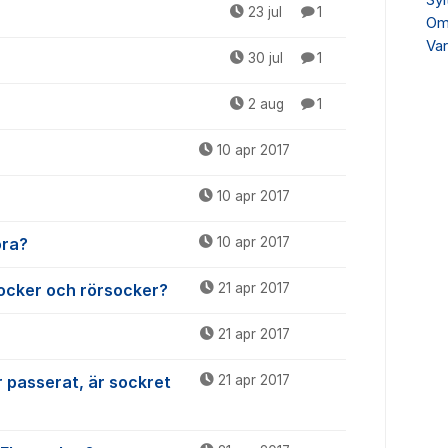
Syl
23 jul
1
Om 
Var
30 jul
1
2 aug
1
10 apr 2017
10 apr 2017
öra?
10 apr 2017
socker och rörsocker?
21 apr 2017
21 apr 2017
 passerat, är sockret
21 apr 2017