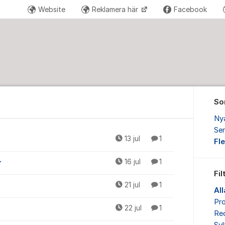
Website
Reklamera här
Facebook
So
Ny
Sen
13 jul
1
Fl
r
16 jul
1
Fil
21 jul
1
Al
Pr
22 jul
1
Re