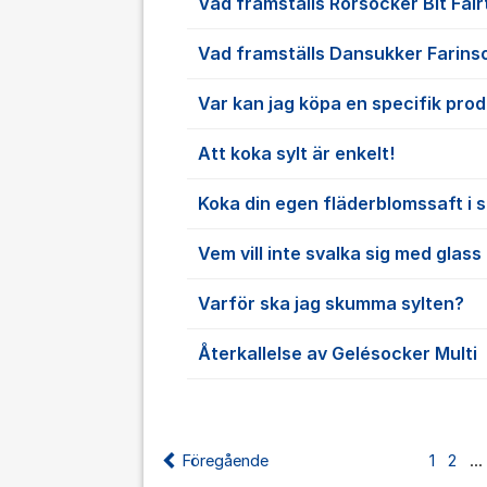
Vad framställs Rörsocker Bit Fai
Vad framställs Dansukker Farins
Var kan jag köpa en specifik pro
Att koka sylt är enkelt!
Koka din egen fläderblomssaft i
Vem vill inte svalka sig med glas
Varför ska jag skumma sylten?
Återkallelse av Gelésocker Multi
Föregående
1
2
...