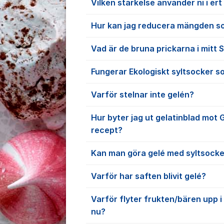
Vilken stärkelse använder ni i er
Hur kan jag reducera mängden soc
Vad är de bruna prickarna i mitt 
Fungerar Ekologiskt syltsocker s
Varför stelnar inte gelén?
Hur byter jag ut gelatinblad mot 
recept?
Kan man göra gelé med syltsocke
Varför har saften blivit gelé?
Varför flyter frukten/bären upp i
nu?