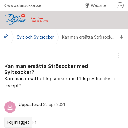
Hoppa till innehåll
www.dansukker.se
Website
Fler
Reklamera här
Facebook
Ti
Sylt och Syltsocker
YouTube
Kan man ersätta Strösocker med Syltsocker?
Pinterest
Instagram
Visa
Kan man ersätta Strösocker med
Syltsocker?
Kan man ersätta 1 kg socker med 1 kg syltsocker i
recept?
Uppdaterad
22 apr 2021
Följ inlägget
1