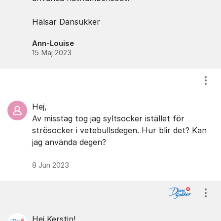
Hälsar Dansukker
Ann-Louise
15 Maj 2023
Visa
Hej,
Av misstag tog jag syltsocker istället för
strösocker i vetebullsdegen. Hur blir det? Kan
jag använda degen?
8 Jun 2023
Visa
Hej Kerstin!