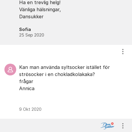
Ha en trevlig helg!
Vänliga hälsningar,
Dansukker
Sofia
25 Sep 2020
Visa
Kan man använda syltsocker istället för
strösocker i en chokladkolakaka?
frågar
Annica
9 Okt 2020
Visa