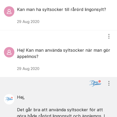
Kan man ha syltsocker till rårörd lingonsylt?
29 Aug 2020
Visa
Hej! Kan man använda syltsocker när man gör
äppelmos?
29 Aug 2020
Visa
Hej,
Det går bra att använda syltsocker för att
göra både rårörd lingonsylt och äpplemos. I