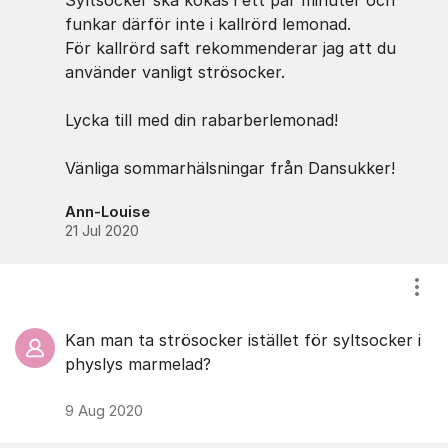
Syltsocker ska kokas i ett par minuter och
funkar därför inte i kallrörd lemonad.
För kallrörd saft rekommenderar jag att du
använder vanligt strösocker.
Lycka till med din rabarberlemonad!
Vänliga sommarhälsningar från Dansukker!
Ann-Louise
21 Jul 2020
Visa
Kan man ta strösocker istället för syltsocker i
physlys marmelad?
9 Aug 2020