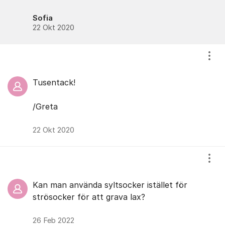
Sofia
22 Okt 2020
Visa
Tusentack!
/Greta
22 Okt 2020
Visa
Kan man använda syltsocker istället för
strösocker för att grava lax?
26 Feb 2022