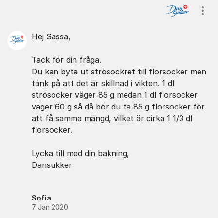
Kommentarer
Visa
Hej Sassa,
Tack för din fråga.
Du kan byta ut strösockret till florsocker men
tänk på att det är skillnad i vikten. 1 dl
strösocker väger 85 g medan 1 dl florsocker
väger 60 g så då bör du ta 85 g florsocker för
att få samma mängd, vilket är cirka 1 1/3 dl
florsocker.
Lycka till med din bakning,
Dansukker
Sofia
7 Jan 2020