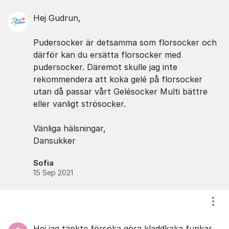
Hej Gudrun,
Pudersocker är detsamma som florsocker och
därför kan du ersätta florsocker med
pudersocker. Däremot skulle jag inte
rekommendera att koka gelé på florsocker
utan då passar vårt Gelésocker Multi bättre
eller vanligt strösocker.
Vänliga hälsningar,
Dansukker
Sofia
15 Sep 2021
Visa
Hej jag tänkte försöka göra kladdkaka funkar