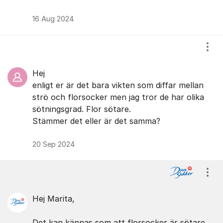
16 Aug 2024
Visa
Hej
enligt er är det bara vikten som diffar mellan
strö och florsocker men jag tror de har olika
sötningsgrad. Flor sötare.
Stämmer det eller är det samma?
20 Sep 2024
Visa
Hej Marita,
Det kan kännas som att florsocker är sötare