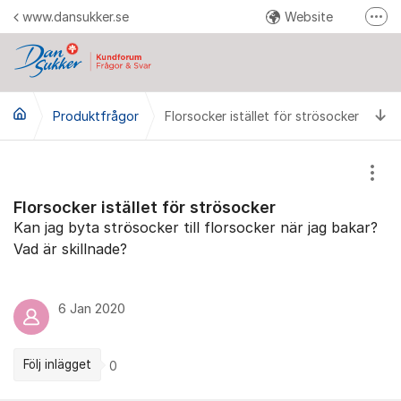
Hoppa till innehåll
www.dansukker.se
Website
Fler
Reklamera här
Facebook
Ti
Produktfrågor
Florsocker istället för strösocker
YouTube
Pinterest
Instagram
Visa
Florsocker istället för strösocker
Kan jag byta strösocker till florsocker när jag bakar?
Vad är skillnade?
6 Jan 2020
Följ inlägget
0