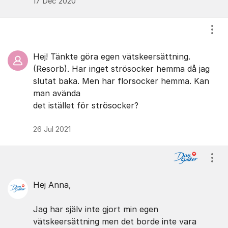
17 Dec 2020
Visa
Hej! Tänkte göra egen vätskeersättning.
(Resorb). Har inget strösocker hemma då jag
slutat baka. Men har florsocker hemma. Kan
man avända
det istället för strösocker?
26 Jul 2021
Visa
Hej Anna,
Jag har själv inte gjort min egen
vätskeersättning men det borde inte vara