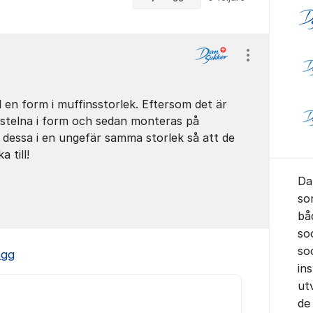
Visa/dölj ins
d en form i muffinsstorlek. Eftersom det är
stelna i form och sedan monteras på
t dessa i en ungefär samma storlek så att de
till! ​
Da
so
bå
so
soc
ägg
in
ut
de