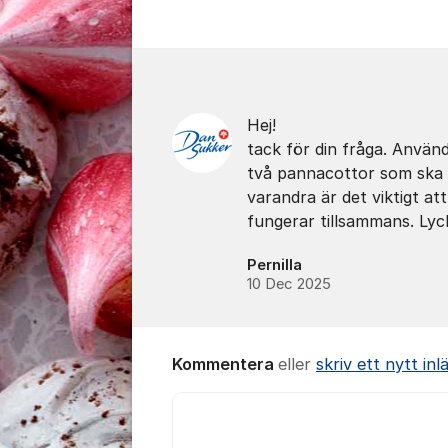
Kommentarer
Hej!
tack för din fråga. Använ
två pannacottor som ska 
varandra är det viktigt at
fungerar tillsammans. Lycka 
Pernilla
10 Dec 2025
Kommentera
eller
skriv ett nytt inl
Kommentar *