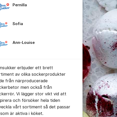
Pernilla
tällningar för inlägg/kommentar
Sofia
Ann-Louise
nsukker erbjuder ett brett
rtiment av olika sockerprodukter
de från närproducerade
ckerbetor men också från
kerrör. Vi lägger stor vikt vid att
spirera och försöker hela tiden
veckla vårt sortiment så det passar
 som är aktiva i köket.