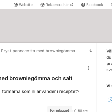
Website
Reklamera här
Facebook
Om for
Fryst pannacotta med browniegömma och salt karamellsås
Vä
Till senas
du
pr
sv
Visa/dölj inst
med browniegömma och salt
Vi
å formarna som ni använder i receptet?
Följ inlägget
0
följare