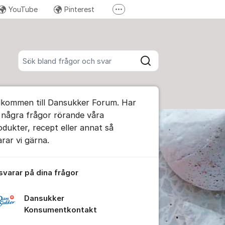
YouTube
Pinterest
Fler supportlänkar
Instagram
Sök bland alla inlägg
Sök
umet
lkommen till Dansukker Forum. Har
te kommentaren
 några frågor rörande våra
odukter, recept eller annat så
arar vi gärna.
ällningar för inlägg/kommentar
 svarar på dina frågor
Dansukker
Konsumentkontakt