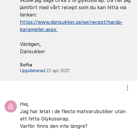
skulle jag säga cirka 2 dl glykossirap. Då har jag
jämfört med vårt recept som du kan hitta via
länken:
https://www.dansukker.se/se/recept/harda-
karameller.aspx
Vänligen,
Dansukker
Sofia
Uppdaterad
22 apr 2021
Visa
Hej,
Jag har letat i de flesta matvarubutiker utan
att hitta Glykossirap.
Varför finns den inte längre?