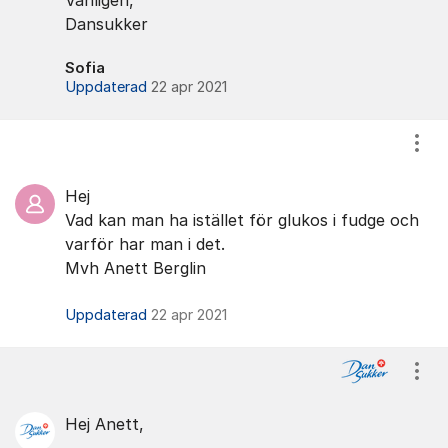
Vänligen,
Dansukker
Sofia
Uppdaterad
22 apr 2021
Visa
Hej
Vad kan man ha istället för glukos i fudge och
varför har man i det.
Mvh Anett Berglin
Uppdaterad
22 apr 2021
Visa
Hej Anett,