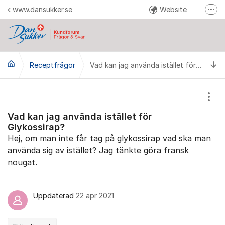
Hoppa till innehåll
www.dansukker.se
Website
Fler
Reklamera här
Facebook
Ti
Receptfrågor
YouTube
Vad kan jag använda istället för Glykossirap?
Pinterest
Instagram
Visa
Vad kan jag använda istället för
Glykossirap?
Hej, om man inte får tag på glykossirap vad ska man
använda sig av istället? Jag tänkte göra fransk
nougat.
Uppdaterad
22 apr 2021