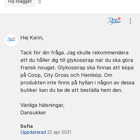
Följ inlägget
0
Kommentarer
Visa
Hej Karin,
Tack för din fråga. Jag skulle rekommendera
att du håller dig till glykossirap när du ska göra
fransk nougat. Glykossirap ska finnas att köpa
på Coop, City Gross och Hemköp. Om
produkten inte finns på hyllan i någon av dessa
butiker kan du be de att beställa hem den.
Vänliga hälsningar,
Dansukker
Sofia
Uppdaterad
22 apr 2021