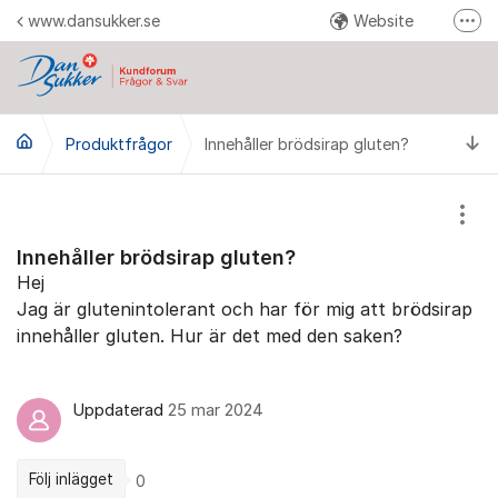
Hoppa till innehåll
www.dansukker.se
Website
Fler
Reklamera här
Facebook
Ti
Produktfrågor
Innehåller brödsirap gluten?
YouTube
Pinterest
Instagram
Visa
Innehåller brödsirap gluten?
Hej
Jag är glutenintolerant och har för mig att brödsirap
innehåller gluten. Hur är det med den saken?
Uppdaterad
25 mar 2024
Följ inlägget
0