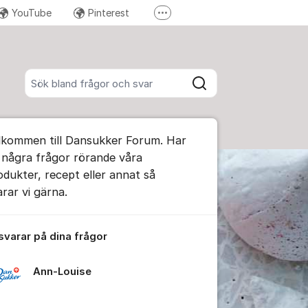
YouTube
Pinterest
Fler supportlänkar
Instagram
Sök bland alla inlägg
Sök
umet
lkommen till Dansukker Forum. Har
te kommentaren
 några frågor rörande våra
odukter, recept eller annat så
arar vi gärna.
ällningar för inlägg/kommentar
 svarar på dina frågor
Ann-Louise