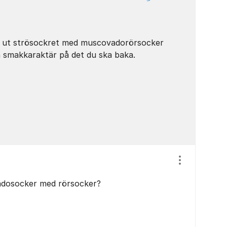
a ut strösockret med muscovadorörsocker
an smakkaraktär på det du ska baka.
Visa/dölj ins
dosocker med rörsocker?