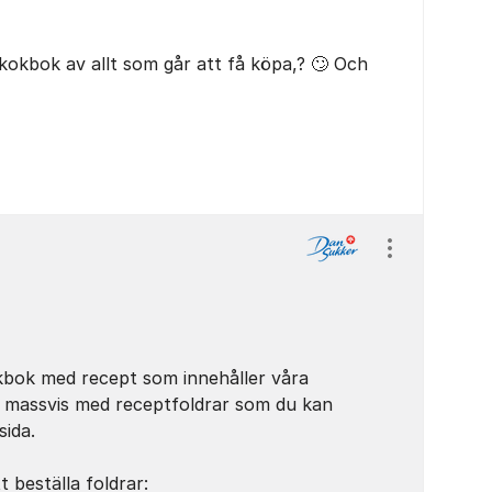
kokbok av allt som går att få köpa,? 🙄 Och
Visa/dölj ins
kbok med recept som innehåller våra
i massvis med receptfoldrar som du kan
sida.
t beställa foldrar: