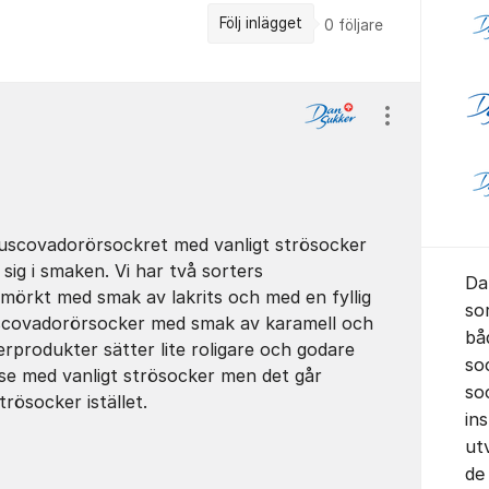
Följ inlägget
0
följare
Visa/dölj ins
muscovadorörsockret med vanligt strösocker
sig i smaken. Vi har två sorters
Da
mörkt med smak av lakrits och med en fyllig
so
uscovadorörsocker med smak av karamell och
bå
rprodukter sätter lite roligare och godare
so
lse med vanligt strösocker men det går
soc
rösocker istället.
in
ut
de