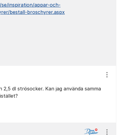
se/inspiration/appar-och-
rer/bestall-broschyrer.aspx
Visa/dölj ins
n 2,5 dl strösocker. Kan jag använda samma
stället?
Visa/dölj ins