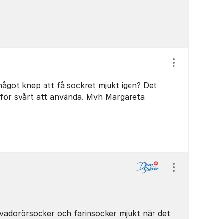
Visa/dölj ins
något knep att få sockret mjukt igen? Det
ärför svårt att använda. Mvh Margareta
Visa/dölj ins
scovadorörsocker och farinsocker mjukt när det