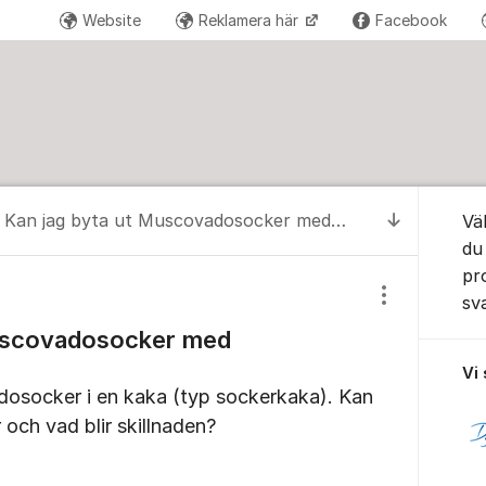
Website
Reklamera här
Facebook
Om for
Kan jag byta ut Muscovadosocker med Strösocker?
Vä
Till senas
du
pr
sv
Visa/dölj inst
Muscovadosocker med
Vi
dosocker i en kaka (typ sockerkaka). Kan
 och vad blir skillnaden?