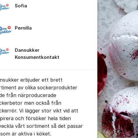
Sofia
Pernilla
tällningar för inlägg/kommentar
Dansukker
Konsumentkontakt
nsukker erbjuder ett brett
rtiment av olika sockerprodukter
de från närproducerade
ckerbetor men också från
kerrör. Vi lägger stor vikt vid att
spirera och försöker hela tiden
veckla vårt sortiment så det passar
 som är aktiva i köket.