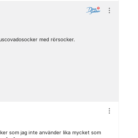
Visa/dölj ins
muscovadosocker med rörsocker.
Visa/dölj ins
ker som jag inte använder lika mycket som