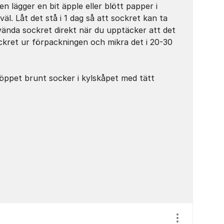
gen lägger en bit äpple eller blött papper i
äl. Låt det stå i 1 dag så att sockret kan ta
vända sockret direkt när du upptäcker att det
ockret ur förpackningen och mikra det i 20-30
 öppet brunt socker i kylskåpet med tätt
Visa/dölj ins