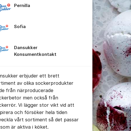
Pernilla
tällningar för inlägg/kommentar
Sofia
Dansukker
Konsumentkontakt
nsukker erbjuder ett brett
rtiment av olika sockerprodukter
de från närproducerade
ckerbetor men också från
kerrör. Vi lägger stor vikt vid att
spirera och försöker hela tiden
veckla vårt sortiment så det passar
 som är aktiva i köket.