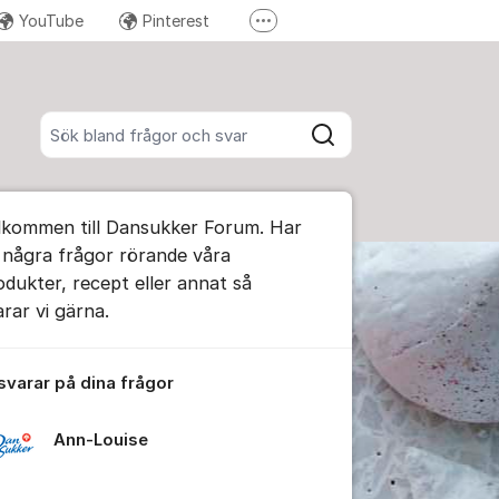
YouTube
Pinterest
Fler supportlänkar
Instagram
Sök bland alla inlägg
Sök
umet
lkommen till Dansukker Forum. Har
te kommentaren
 några frågor rörande våra
odukter, recept eller annat så
arar vi gärna.
ällningar för inlägg/kommentar
 svarar på dina frågor
Ann-Louise