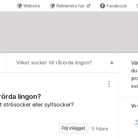
Website
Reklamera här
Facebook
Om for
Vilket socker till rårörda lingon?
Vä
Till senas
du
pr
sv
Visa/dölj inst
årörda lingon?
t strösocker eller syltsocker?
Vi
Följ inlägget
0
följare