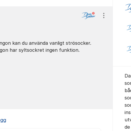
Visa/dölj ins
ingon kan du använda vanligt strösocker.
ngon har syltsockret ingen funktion.
Da
so
bå
so
soc
in
ut
ägg
de