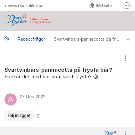
Hoppa till innehåll
www.dansukker.se
Website
Fler
Reklamera här
Facebook
Ti
Receptfrågor
YouTube
Svartvinbärs-pannacotta på frysta bär?
Pinterest
Instagram
Visa
Svartvinbärs-pannacotta på frysta bär?
Funkar det med bär som varit frysta? 😉
27 Dec 2022
Följ inlägget
0
Kommentarer