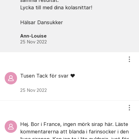
samma resultat.
Lycka till med dina kolasnittar!
Hälsar Dansukker
Ann-Louise
25 Nov 2022
Visa
Tusen Tack för svar ❤️
25 Nov 2022
Visa
Hej. Bor i France, ingen mörk sirap här. Läste
kommentarerna att blanda i farinsocker i den