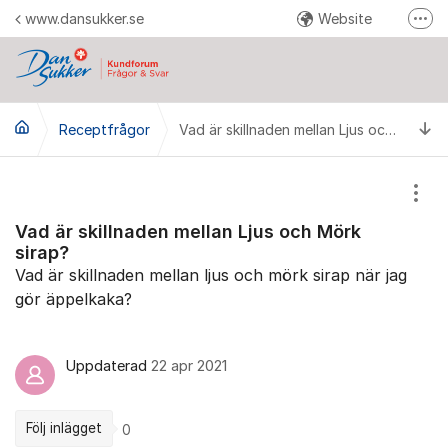
Hoppa till innehåll
www.dansukker.se
Website
Fler
Reklamera här
Facebook
Ti
Receptfrågor
YouTube
Vad är skillnaden mellan Ljus och Mörk sirap?
Pinterest
Instagram
Visa
Vad är skillnaden mellan Ljus och Mörk
sirap?
Vad är skillnaden mellan ljus och mörk sirap när jag
gör äppelkaka?
Uppdaterad
22 apr 2021
Följ inlägget
0