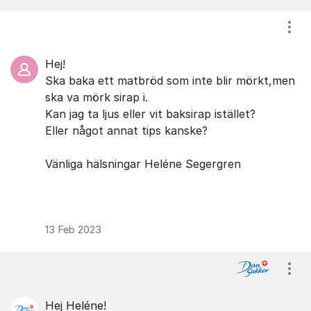
Visa
Hej!
Ska baka ett matbröd som inte blir mörkt,men
ska va mörk sirap i.
Kan jag ta ljus eller vit baksirap istället?
Eller något annat tips kanske?
Vänliga hälsningar Heléne Segergren
13 Feb 2023
Visa
Hej Heléne!