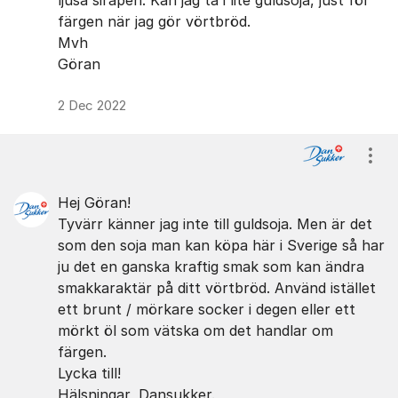
ljusa sirapen. Kan jag ta i lite guldsoja, just för
färgen när jag gör vörtbröd.
Mvh
Göran
2 Dec 2022
Visa
Hej Göran!
Tyvärr känner jag inte till guldsoja. Men är det
som den soja man kan köpa här i Sverige så har
ju det en ganska kraftig smak som kan ändra
smakkaraktär på ditt vörtbröd. Använd istället
ett brunt / mörkare socker i degen eller ett
mörkt öl som vätska om det handlar om
färgen.
Lycka till!
Hälsningar, Dansukker.