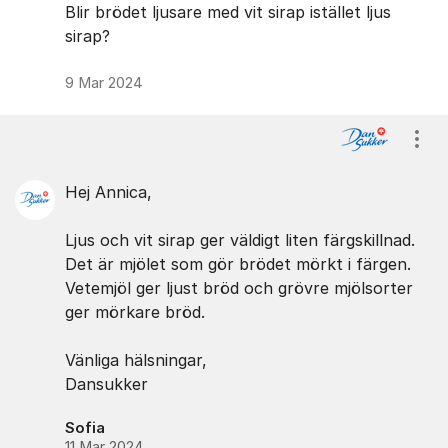
Blir brödet ljusare med vit sirap istället ljus
sirap?
9 Mar 2024
Visa
Hej Annica,
Ljus och vit sirap ger väldigt liten färgskillnad.
Det är mjölet som gör brödet mörkt i färgen.
Vetemjöl ger ljust bröd och grövre mjölsorter
ger mörkare bröd.
Vänliga hälsningar,
Dansukker
Sofia
11 Mar 2024