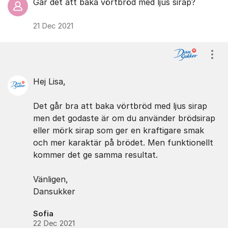
Går det att baka vörtbröd med ljus sirap?
21 Dec 2021
Visa
Hej Lisa,
Det går bra att baka vörtbröd med ljus sirap
men det godaste är om du använder brödsirap
eller mörk sirap som ger en kraftigare smak
och mer karaktär på brödet. Men funktionellt
kommer det ge samma resultat.
Vänligen,
Dansukker
Sofia
22 Dec 2021