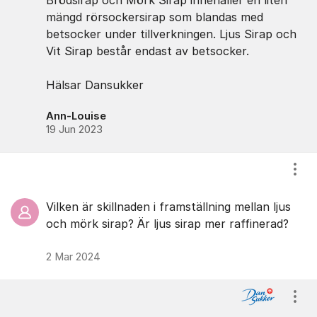
Brödsirap och Mörk Sirap innehåller en liten
mängd rörsockersirap som blandas med
betsocker under tillverkningen. Ljus Sirap och
Vit Sirap består endast av betsocker.
Hälsar Dansukker
Ann-Louise
19 Jun 2023
Visa
Vilken är skillnaden i framställning mellan ljus
och mörk sirap? Är ljus sirap mer raffinerad?
2 Mar 2024
Visa