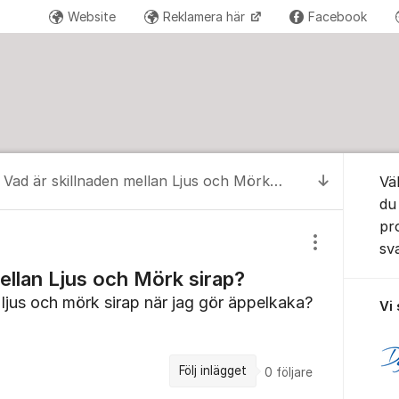
Website
Reklamera här
Facebook
Om for
Vad är skillnaden mellan Ljus och Mörk sirap?
Vä
Till senas
du
pr
sv
Visa/dölj inst
ellan Ljus och Mörk sirap?
 ljus och mörk sirap när jag gör äppelkaka?
Vi
Följ inlägget
0
följare