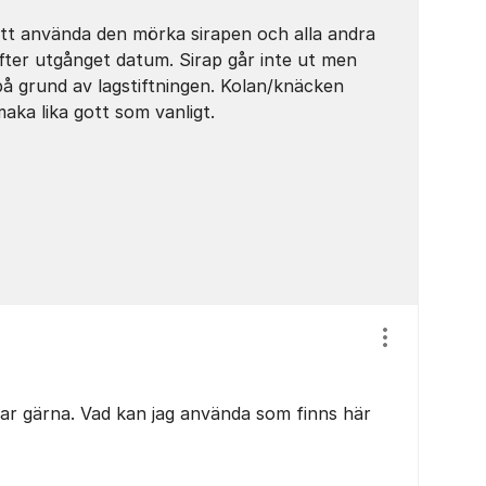
att använda den mörka sirapen och alla andra
fter utgånget datum. Sirap går inte ut men
å grund av lagstiftningen. Kolan/knäcken
ka lika gott som vanligt.
Visa/dölj ins
ar gärna. Vad kan jag använda som finns här