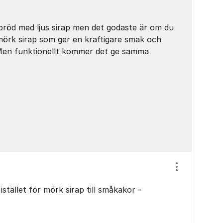
bröd med ljus sirap men det godaste är om du
mörk sirap som ger en kraftigare smak och
Men funktionellt kommer det ge samma
Visa/dölj ins
istället för mörk sirap till småkakor -