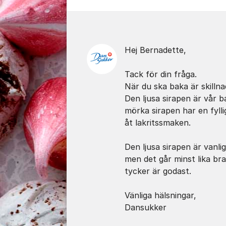
Kommentarer
Hej Bernadette,
Tack för din fråga.
När du ska baka är skilln
Den ljusa sirapen är vår 
mörka sirapen har en fyll
åt lakritssmaken.
Den ljusa sirapen är vanl
men det går minst lika br
tycker är godast.
Vänliga hälsningar,
Dansukker