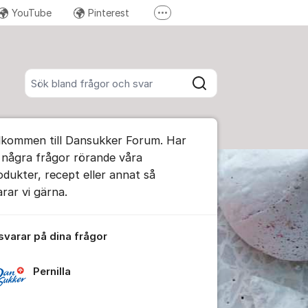
YouTube
Pinterest
Fler supportlänkar
Instagram
Sök bland alla inlägg
Sök
umet
lkommen till Dansukker Forum. Har
te kommentaren
 några frågor rörande våra
odukter, recept eller annat så
arar vi gärna.
ällningar för inlägg/kommentar
 svarar på dina frågor
Pernilla