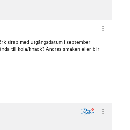
Visa/dölj ins
mörk sirap med utgångsdatum i september
ända till kola/knäck? Ändras smaken eller blir
Visa/dölj ins