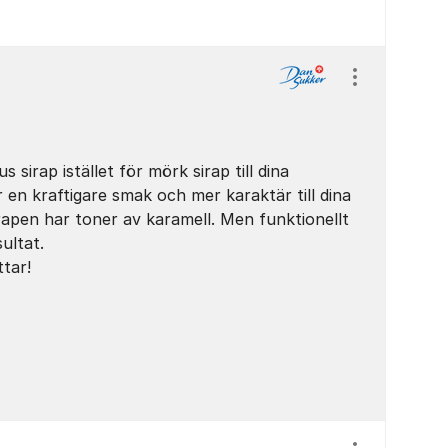
Visa/dölj ins
s sirap istället för mörk sirap till dina
r en kraftigare smak och mer karaktär till dina
irapen har toner av karamell. Men funktionellt
ultat.
ttar!