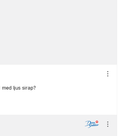
Visa/dölj ins
 med ljus sirap?
Visa/dölj ins