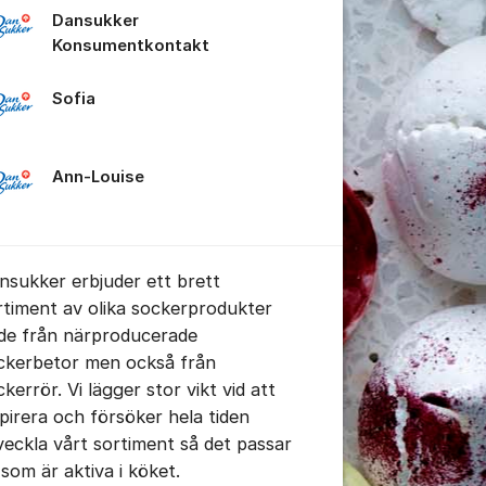
Dansukker
Konsumentkontakt
tällningar för inlägg/kommentar
Sofia
Ann-Louise
nsukker erbjuder ett brett
rtiment av olika sockerprodukter
de från närproducerade
ckerbetor men också från
kerrör. Vi lägger stor vikt vid att
spirera och försöker hela tiden
veckla vårt sortiment så det passar
 som är aktiva i köket.