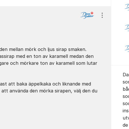
Visa/dölj ins
aden mellan mörk och ljus sirap smaken.
bassirap med en ton av karamell medan den
igare och mörkare ton av karamell som lutar
Da
so
igast att baka äppelkaka och liknande med
bå
a att använda den mörka sirapen, välj den du
so
soc
in
ut
de