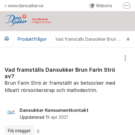
Hoppa till innehåll
www.dansukker.se
Website
Fler
Reklamera här
Facebook
Ti
Produktfrågor
YouTube
Vad framställs Dansukker Brun Farin Strö av?
Pinterest
Instagram
Visa
Vad framställs Dansukker Brun Farin Strö
av?
Brun Farin Strö är framställt av betsocker med
tillsatt rörsockersirap och maltodextrin.
Dansukker Konsumentkontakt
Uppdaterad
19 apr 2021
Följ inlägget
0