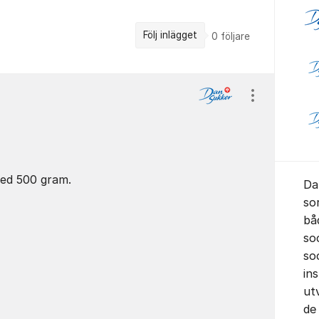
Följ inlägget
0
följare
Visa/dölj ins
 med 500 gram.
Da
so
bå
so
soc
in
ut
de