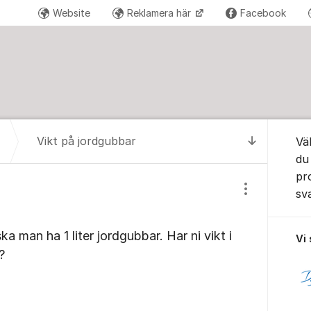
Website
Reklamera här
Facebook
Om for
Vikt på jordgubbar
Vä
Till senas
du
pr
sv
Visa/dölj inst
a man ha 1 liter jordgubbar. Har ni vikt i
Vi
?