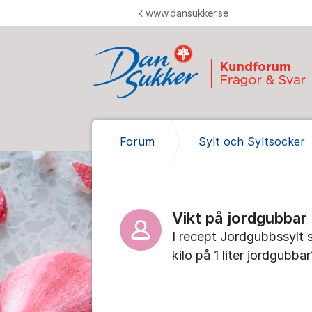
Hoppa till innehåll
www.dansukker.se
Forum
Sylt och Syltsocker
Vikt på jordgubbar
I recept Jordgubbssylt sk
kilo på 1 liter jordgubbar