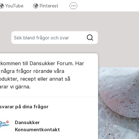
YouTube
Pinterest
Fler supportlänkar
Instagram
Sök bland alla inlägg
Sök
umet
lkommen till Dansukker Forum. Har
te kommentaren
 några frågor rörande våra
odukter, recept eller annat så
arar vi gärna.
ällningar för inlägg/kommentar
 svarar på dina frågor
Dansukker
Konsumentkontakt