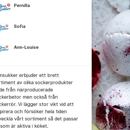
Pernilla
Sofia
tällningar för inlägg/kommentar
Ann-Louise
nsukker erbjuder ett brett
rtiment av olika sockerprodukter
de från närproducerade
ckerbetor men också från
kerrör. Vi lägger stor vikt vid att
spirera och försöker hela tiden
veckla vårt sortiment så det passar
 som är aktiva i köket.