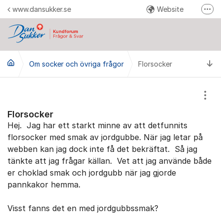
Hoppa till innehåll
www.dansukker.se
Website
Fler
Reklamera här
Facebook
Ti
Om socker och övriga frågor
Florsocker
YouTube
Pinterest
Instagram
Visa
Florsocker
Hej. Jag har ett starkt minne av att detfunnits
florsocker med smak av jordgubbe. När jag letar på
webben kan jag dock inte få det bekräftat. Så jag
tänkte att jag frågar källan. Vet att jag använde både
er choklad smak och jordgubb när jag gjorde
pannkakor hemma.
Visst fanns det en med jordgubbssmak?