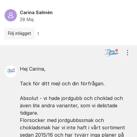
Carina Salmén
28 Maj
Följ inlägget
1
Kommentarer
Visa
Hej Carina,
Tack för ditt mejl och din förfrågan.
Absolut - vi hade jordgubb och choklad och
även lite andra varianter, som vi delistade
tidigare.
Florsocker med jordgubbssmak och
chokladsmak har vi inte haft i vårt sortiment
sedan 2015/16 och har tyvärr inga planer på