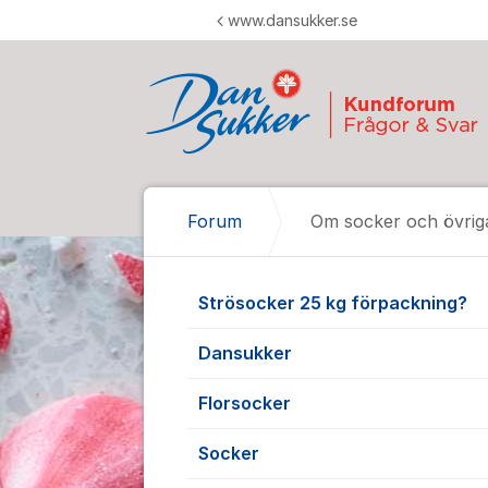
Hoppa till innehåll
www.dansukker.se
Forum
Om socker och övrig
Om socker oc
Strösocker 25 kg förpackning?
Dansukker
Florsocker
Socker