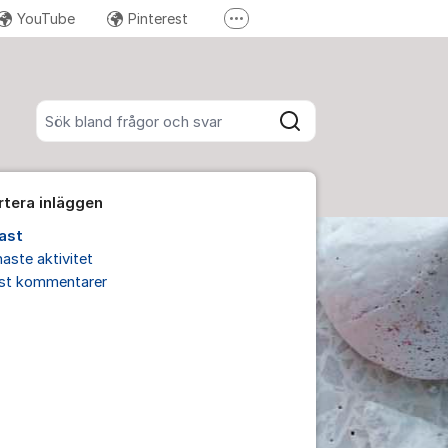
YouTube
Pinterest
Fler supportlänkar
Instagram
Sök bland alla inlägg
Sök
rtera inläggen
ast
aste aktivitet
est kommentarer