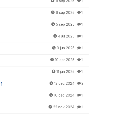
11 sep 2025
1
6 sep 2025
1
5 sep 2025
1
4 jul 2025
1
9 jun 2025
1
10 apr 2025
1
11 jan 2025
1
o?
12 dec 2024
2
10 dec 2024
1
22 nov 2024
1