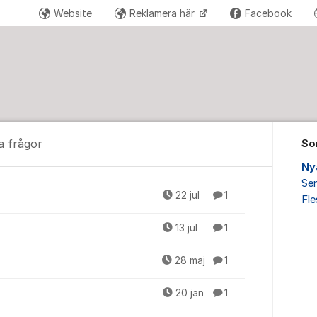
Website
Reklamera här
Facebook
a frågor
So
Ny
Sen
h övriga frågor
22 jul
1
Fl
13 jul
1
28 maj
1
20 jan
1