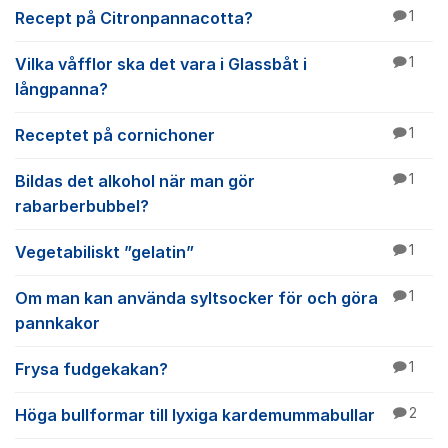
Recept på Citronpannacotta?
1
Vilka våfflor ska det vara i Glassbåt i
1
långpanna?
Receptet på cornichoner
1
Bildas det alkohol när man gör
1
rabarberbubbel?
Vegetabiliskt ”gelatin”
1
Om man kan använda syltsocker för och göra
1
pannkakor
Frysa fudgekakan?
1
Höga bullformar till lyxiga kardemummabullar
2