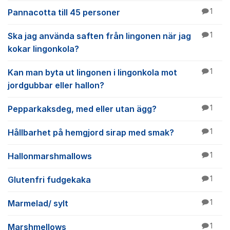
Pannacotta till 45 personer
1
Ska jag använda saften från lingonen när jag
1
kokar lingonkola?
Kan man byta ut lingonen i lingonkola mot
1
jordgubbar eller hallon?
Pepparkaksdeg, med eller utan ägg?
1
Hållbarhet på hemgjord sirap med smak?
1
Hallonmarshmallows
1
Glutenfri fudgekaka
1
Marmelad/ sylt
1
Marshmellows
1