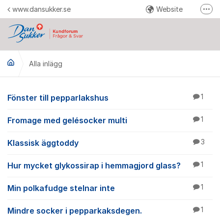
Hoppa till innehåll
www.dansukker.se
Website
Fler
Reklamera här
Facebook
Alla inlägg
YouTube
Pinterest
Instagram
Alla inlägg
Fönster till pepparlakshus
1
Fromage med gelésocker multi
1
Klassisk äggtoddy
3
Hur mycket glykossirap i hemmagjord glass?
1
Min polkafudge stelnar inte
1
Mindre socker i pepparkaksdegen.
1