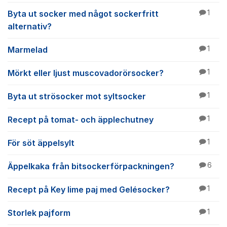
Byta ut socker med något sockerfritt
1
alternativ?
Marmelad
1
Mörkt eller ljust muscovadorörsocker?
1
Byta ut strösocker mot syltsocker
1
Recept på tomat- och äpplechutney
1
För söt äppelsylt
1
Äppelkaka från bitsockerförpackningen?
6
Recept på Key lime paj med Gelésocker?
1
Storlek pajform
1