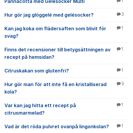
Pannacotta med Gelésocker Multi
1
Hur gör jag glöggelé med gelésocker?
3
Kan jag koka om flädersaften som blivit för
1
svag?
Finns det recensioner till betygsättningen av
1
recept på hemsidan?
Citruskakan som glutenfri?
1
Hur gör man för att inte få en kristalliserad
3
kola?
Var kan jag hitta ett recept på
1
citrusmarmelad?
Vad är det röda pulvret ovanpå lingonkolan?
1