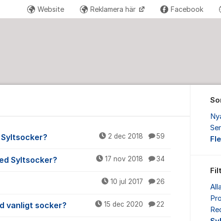
Website
Reklamera här
Facebook
So
Ny
Sen
 Syltsocker?
2 dec 2018
59
Fl
ed Syltsocker?
17 nov 2018
34
Fil
10 jul 2017
26
All
Pr
d vanligt socker?
15 dec 2020
22
Re