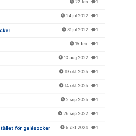
22 feb
1
24 jul 2022
1
ocker
31 jul 2022
1
15 feb
1
10 aug 2022
1
19 okt 2025
1
14 okt 2025
1
2 sep 2025
1
26 sep 2022
1
stället för gelésocker
9 okt 2024
1