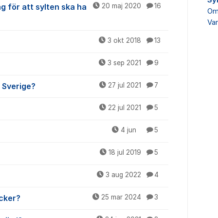
Sy
g för att sylten ska ha
20 maj 2020
16
Om 
Var
3 okt 2018
13
3 sep 2021
9
i Sverige?
27 jul 2021
7
22 jul 2021
5
4 jun
5
18 jul 2019
5
3 aug 2022
4
cker?
25 mar 2024
3