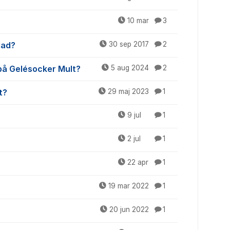
10 mar
3
lad?
30 sep 2017
2
 på Gelésocker Mult?
5 aug 2024
2
t?
29 maj 2023
1
9 jul
1
2 jul
1
22 apr
1
19 mar 2022
1
20 jun 2022
1