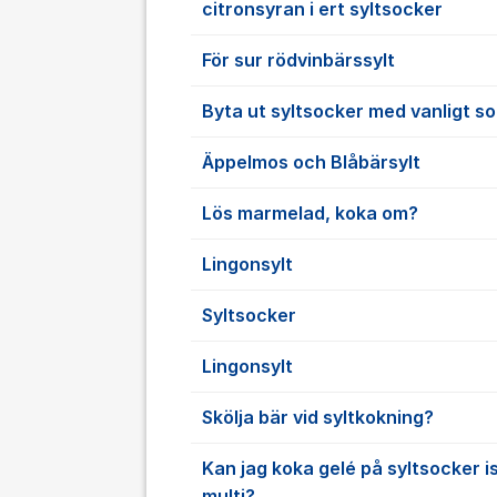
citronsyran i ert syltsocker
För sur rödvinbärssylt
Byta ut syltsocker med vanligt s
Äppelmos och Blåbärsylt
Lös marmelad, koka om?
Lingonsylt
Syltsocker
Lingonsylt
Skölja bär vid syltkokning?
Kan jag koka gelé på syltsocker i
multi?