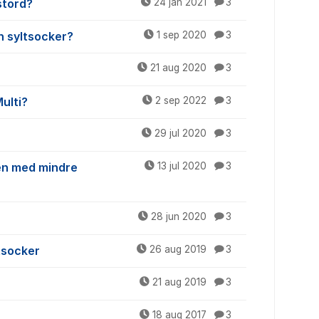
störd?
24 jan 2021
3
h syltsocker?
1 sep 2020
3
21 aug 2020
3
ulti?
2 sep 2022
3
29 jul 2020
3
ten med mindre
13 jul 2020
3
28 jun 2020
3
ltsocker
26 aug 2019
3
21 aug 2019
3
18 aug 2017
3