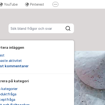
YouTube
Pinterest
Fler supportlänkar
Instagram
Sök bland alla inlägg
Sök
rtera inläggen
ast
aste aktivitet
est kommentarer
trera på kategori
a kategorier
oduktfråga
ceptfråga