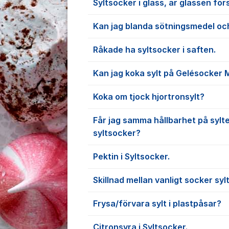
Syltsocker i glass, är glassen för
Kan jag blanda sötningsmedel oc
Råkade ha syltsocker i saften.
Kan jag koka sylt på Gelésocker M
Koka om tjock hjortronsylt?
Får jag samma hållbarhet på syl
syltsocker?
Pektin i Syltsocker.
Skillnad mellan vanligt socker sy
Frysa/förvara sylt i plastpåsar?
Citronsyra i Syltsocker.